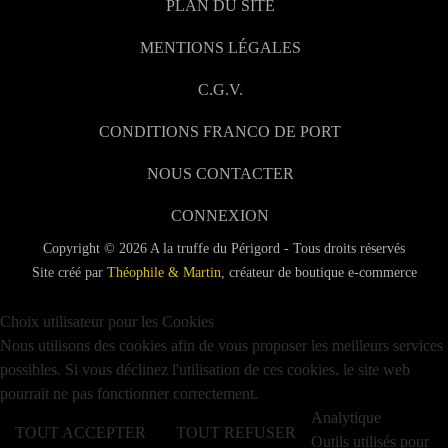
PLAN DU SITE
MENTIONS LÉGALES
C.G.V.
CONDITIONS FRANCO DE PORT
NOUS CONTACTER
CONNEXION
Magret de canard séché
Copyright © 2026 A la truffe du Périgord - Tous droits réservés
Site créé par
Théophile & Martin
, créateur de boutique e-commerce
Choix utilisateur pour les Cookies
Nous utilisons des cookies afin de vous proposer les meilleurs services
possibles. Si vous déclinez l'utilisation de ces cookies, le site web
pourrait ne pas fonctionner correctement.
Analytique
TOUT ACCEPTER
TOUT REFUSER
Outils utilisés pour