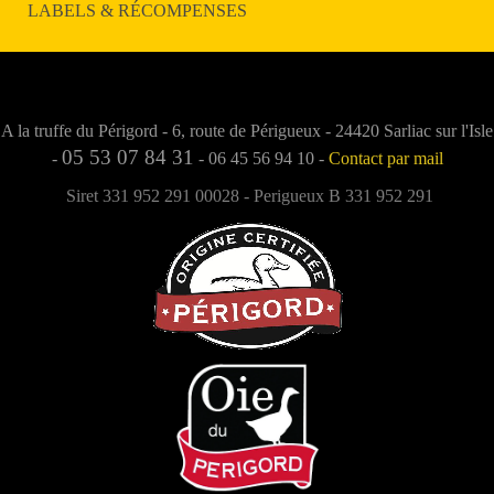
LABELS & RÉCOMPENSES
Foie gras de canard entier mi-cuit au sel de Guérande
A la truffe du Périgord - 6, route de Périgueux - 24420 Sarliac sur l'Isle
05 53 07 84 31
-
- 06 45 56 94 10 -
Contact par mail
Siret 331 952 291 00028 - Perigueux B 331 952 291
Foie gras de canard entier mi-cuit au torchon