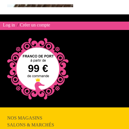
Log in
/
Créer un compte
Bloc de foie gras de canard
99 €
NOS MAGASINS
SALONS & MARCHÉS