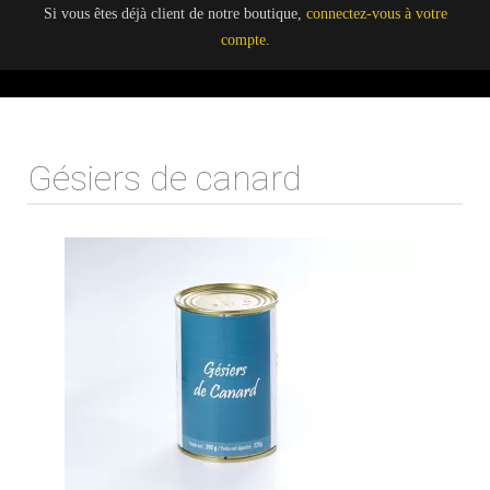
Si vous êtes déjà client de notre boutique,
connectez-vous à votre
compte
.
Gésiers de canard